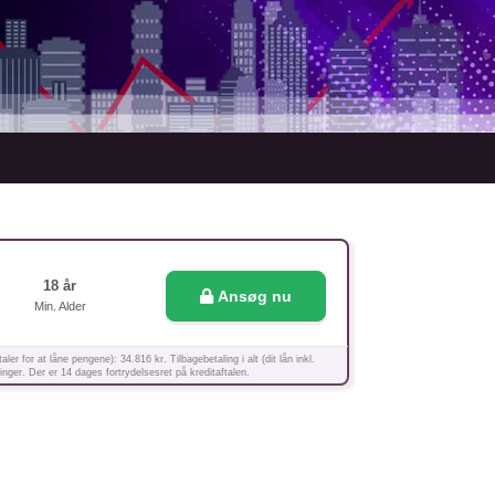
18 år
Ansøg nu
Min. Alder
for at låne pengene): 34.816 kr. Tilbagebetaling i alt (dit lån inkl.
inger. Der er 14 dages fortrydelsesret på kreditaftalen.