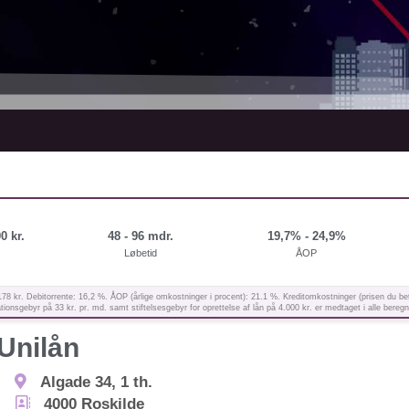
0 kr.
48 - 96 mdr.
19,7% - 24,9%
Løbetid
ÅOP
kr. Debitorrente: 16,2 %. ÅOP (årlige omkostninger i procent): 21.1 %. Kreditomkostninger (prisen du betaler 
ionsgebyr på 33 kr. pr. md. samt stiftelsesgebyr for oprettelse af lån på 4.000 kr. er medtaget i alle beregn
Unilån
Algade 34, 1 th.
4000
Roskilde