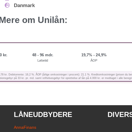
Danmark
Mere om Unilån:
0 kr.
48 - 96 mdr.
19,7% - 24,9%
Løbetid
ÅOP
kr. Debitorrente: 16,2 %. ÅOP (årlige omkostninger i procent): 21.1 %. Kreditomkostninger (prisen du betaler 
ionsgebyr på 33 kr. pr. md. samt stiftelsesgebyr for oprettelse af lån på 4.000 kr. er medtaget i alle beregn
LÅNEUDBYDERE
DIVER
AnnaFinans