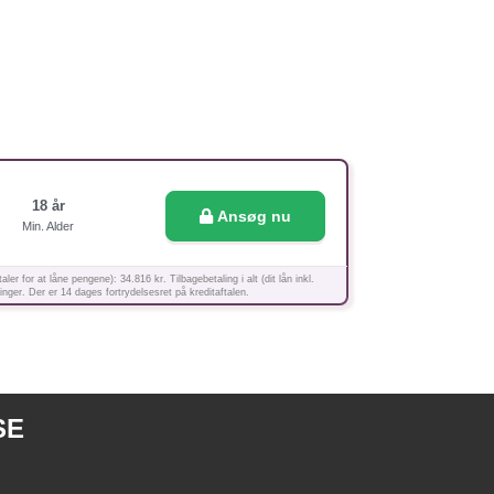
18 år
Ansøg nu
Min. Alder
for at låne pengene): 34.816 kr. Tilbagebetaling i alt (dit lån inkl.
inger. Der er 14 dages fortrydelsesret på kreditaftalen.
SE