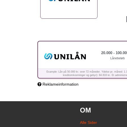
20.000 - 100.00
Lånebeløb
Example: Lån på 50.000 kr. over 72 måneder. Ydelse pr. måned: 1.178 
kreditomkostninger og gebyr): 84.816 kr. Et administrat
Reklameinformation
OM
Alle Sider