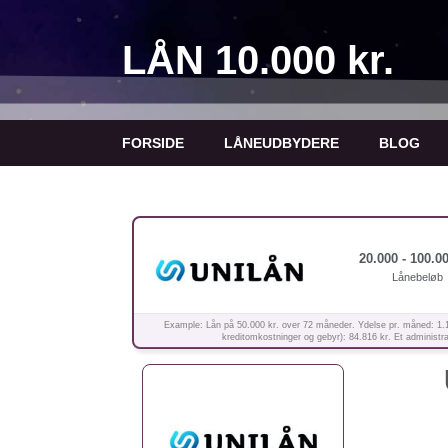
LÅN 10.000 kr.
FORSIDE
LÅNEUDBYDERE
BLOG
20.000 - 100.00
Lånebeløb
Example: Lån på 50.000 kr. over 72 måneder. Ydelse pr. måned: 1.178 
kreditomkostninger og gebyr): 84.816 kr. Et administrat