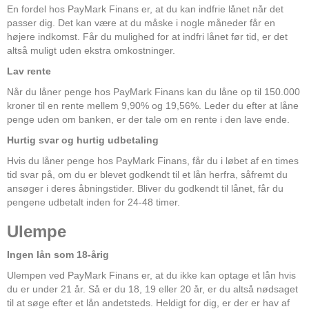
En fordel hos PayMark Finans er, at du kan indfrie lånet når det
passer dig. Det kan være at du måske i nogle måneder får en
højere indkomst. Får du mulighed for at indfri lånet før tid, er det
altså muligt uden ekstra omkostninger.
Lav rente
Når du låner penge hos PayMark Finans kan du låne op til 150.000
kroner til en rente mellem 9,90% og 19,56%. Leder du efter at låne
penge uden om banken, er der tale om en rente i den lave ende.
Hurtig svar og hurtig udbetaling
Hvis du låner penge hos PayMark Finans, får du i løbet af en times
tid svar på, om du er blevet godkendt til et lån herfra, såfremt du
ansøger i deres åbningstider. Bliver du godkendt til lånet, får du
pengene udbetalt inden for 24-48 timer.
Ulempe
Ingen lån som 18-årig
Ulempen ved PayMark Finans er, at du ikke kan optage et lån hvis
du er under 21 år. Så er du 18, 19 eller 20 år, er du altså nødsaget
til at søge efter et lån andetsteds. Heldigt for dig, er der er hav af