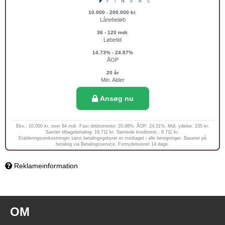
10.000 - 200.000 kr.
Lånebeløb
36 - 120 mdr.
Løbetid
14.73% - 24.87%
ÅOP
20 år
Min. Alder
Ansøg nu
Eks.: 10.000 kr. over 84 mdr. Fast debitorrente: 20,98%. ÅOP: 24,51%. Mdl. ydelse: 235 kr.
Samlet tilbagebetaling: 19.711 kr. Samlede kreditomk.: 9.711 kr.
Etableringsomkostninger samt betalingsgebyrer er medtaget i alle beregninger. Baseret på
betaling via Betalingsservice. Fortrydelsesret 14 dage.
Reklameinformation
OM