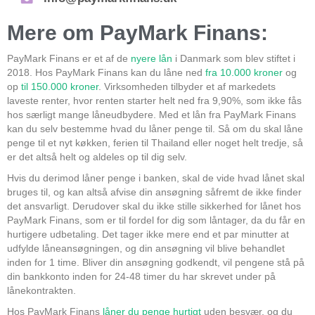
Mere om PayMark Finans:
PayMark Finans er et af de
nyere lån
i Danmark som blev stiftet i
2018. Hos PayMark Finans kan du låne ned
fra 10.000 kroner
og
op
til 150.000 kroner
. Virksomheden tilbyder et af markedets
laveste renter, hvor renten starter helt ned fra 9,90%, som ikke fås
hos særligt mange låneudbydere. Med et lån fra PayMark Finans
kan du selv bestemme hvad du låner penge til. Så om du skal låne
penge til et nyt køkken, ferien til Thailand eller noget helt tredje, så
er det altså helt og aldeles op til dig selv.
Hvis du derimod låner penge i banken, skal de vide hvad lånet skal
bruges til, og kan altså afvise din ansøgning såfremt de ikke finder
det ansvarligt. Derudover skal du ikke stille sikkerhed for lånet hos
PayMark Finans, som er til fordel for dig som låntager, da du får en
hurtigere udbetaling. Det tager ikke mere end et par minutter at
udfylde låneansøgningen, og din ansøgning vil blive behandlet
inden for 1 time. Bliver din ansøgning godkendt, vil pengene stå på
din bankkonto inden for 24-48 timer du har skrevet under på
lånekontrakten.
Hos PayMark Finans
låner du penge hurtigt
uden besvær, og du