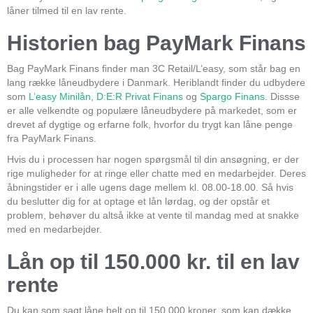
låner tilmed til en lav rente.
Historien bag PayMark Finans
Bag PayMark Finans finder man 3C Retail/L’easy, som står bag en
lang række låneudbydere i Danmark. Heriblandt finder du udbydere
som
L’easy Minilån
,
D:E:R Privat Finans
og
Spargo Finans
. Dissse
er alle velkendte og populære låneudbydere på markedet, som er
drevet af dygtige og erfarne folk, hvorfor du trygt kan låne penge
fra PayMark Finans.
Hvis du i processen har nogen spørgsmål til din ansøgning, er der
rige muligheder for at ringe eller chatte med en medarbejder. Deres
åbningstider er i alle ugens dage mellem kl. 08.00-18.00. Så hvis
du beslutter dig for at optage et lån lørdag, og der opstår et
problem, behøver du altså ikke at vente til mandag med at snakke
med en medarbejder.
Lån op til 150.000 kr. til en lav
rente
Du kan som sagt låne helt op til 150.000 kroner, som kan dække