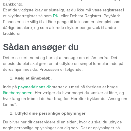
bankkonto.
Et af de vigtigste krav er slutteligt, at du ikke må være registreret i
et skyldnerregister så som
RKI
eller Debitor Registret. PayMark
Finans er ikke villig til at låne penge til folk som er stemplet som
dårlige betalere, og som allerede skylder penge væk til andre
kreditorer.
Sådan ansøger du
Det er sikkert, nemt og hurtigt at ansøge om et lån herfra. Det
eneste du blot skal gøre er, at udfylde en simpel formular inde på
deres hjemmeside. Processen er følgende:
Vælg et lånebeløb.
Inde på
paymarkfinans.dk
starter du med på forsiden at bruge
låneberegneren
. Her vælger du hvor meget du ønsker at låne, og
hvor lang en løbetid du har brug for. Herefter trykker du ”Ansøg om
lån nu”.
Udfyld dine personlige oplsyninger
Du bliver her dirigeret videre til en siden, hvor du skal du udfylde
nogle personlige oplysninger om dig selv. Det er oplysninger så