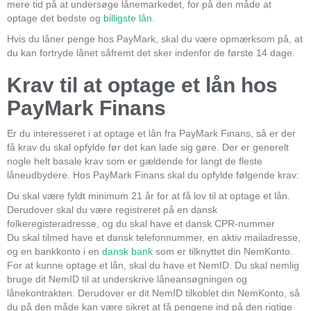
mere tid på at undersøge lånemarkedet, for på den måde at
optage det bedste og
billigste lån.
Hvis du låner penge hos PayMark, skal du være opmærksom på, at
du kan fortryde lånet såfremt det sker indenfor de første 14 dage.
Krav til at optage et lån hos
PayMark Finans
Er du interesseret i at optage et lån fra PayMark Finans, så er der
få krav du skal opfylde før det kan lade sig gøre. Der er generelt
nogle helt basale krav som er gældende for langt de fleste
låneudbydere. Hos PayMark Finans skal du opfylde følgende krav:
Du skal være fyldt minimum 21 år for at få lov til at optage et lån.
Derudover skal du være registreret på en dansk
folkeregisteradresse, og du skal have et dansk CPR-nummer
Du skal tilmed have et dansk telefonnummer, en aktiv mailadresse,
og en bankkonto i en
dansk bank
som er tilknyttet din NemKonto.
For at kunne optage et lån, skal du have et NemID. Du skal nemlig
bruge dit NemID til at underskrive låneansøgningen og
lånekontrakten. Derudover er dit NemID tilkoblet din NemKonto, så
du på den måde kan være sikret at få pengene ind på den rigtige