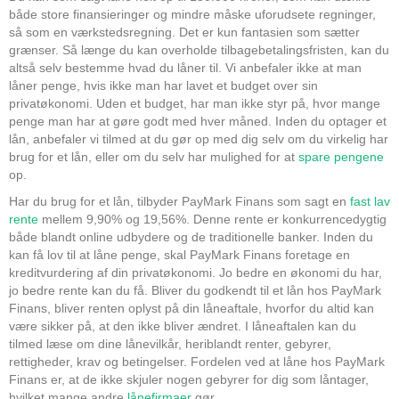
både store finansieringer og mindre måske uforudsete regninger,
så som en værkstedsregning. Det er kun fantasien som sætter
grænser. Så længe du kan overholde tilbagebetalingsfristen, kan du
altså selv bestemme hvad du låner til. Vi anbefaler ikke at man
låner penge, hvis ikke man har lavet et budget over sin
privatøkonomi. Uden et budget, har man ikke styr på, hvor mange
penge man har at gøre godt med hver måned. Inden du optager et
lån, anbefaler vi tilmed at du gør op med dig selv om du virkelig har
brug for et lån, eller om du selv har mulighed for at
spare pengene
op.
Har du brug for et lån, tilbyder PayMark Finans som sagt en
fast lav
rente
mellem 9,90% og 19,56%. Denne rente er konkurrencedygtig
både blandt online udbydere og de traditionelle banker. Inden du
kan få lov til at låne penge, skal PayMark Finans foretage en
kreditvurdering af din privatøkonomi. Jo bedre en økonomi du har,
jo bedre rente kan du få. Bliver du godkendt til et lån hos PayMark
Finans, bliver renten oplyst på din låneaftale, hvorfor du altid kan
være sikker på, at den ikke bliver ændret. I låneaftalen kan du
tilmed læse om dine lånevilkår, heriblandt renter, gebyrer,
rettigheder, krav og betingelser. Fordelen ved at låne hos PayMark
Finans er, at de ikke skjuler nogen gebyrer for dig som låntager,
hvilket mange andre
lånefirmaer
gør.