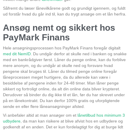
Såfremt du læser lånevilkårene godt og grundigt igennem, og fuldt
ud forstår hvad du går ind til, kan du trygt ansøge om et lån herfra.
Ansøg nemt og sikkert hos
PayMark Finans
Hele ansøgningsprocessen hos PayMark Finans foregår digitalt
med dit NemID
. Du undgår derfor at skulle ned i banken og snakke
med en bankrådgiver først. Låner du penge online, kan du forblive
mere anonym, og du undgår at skulle ned og forsvare hvad
pengene skal bruges til. Låner du tilmed penge online foregår
låneprocessen meget hurtigere, da du allerede kan være i
besiddelse af pengene inden for 24-48 timer. Man låner penge
sikkert og fortroligt online, da alt din online data bliver krypteret.
Derudover så binder du dig ikke til et lån, før du har skrevet under
på en lånekontrakt. Du kan derfor 100% gratis og uforpligtende
sende en eller flere låneansøgninger afsted.
Vi anbefaler altid at man ansøger om et
lånetilbud hos minimum 3
udbydere
, da man kan risikere at blive afvist hos en udbydere og
godkendt af en anden. Det er kun fordelagtigt for dig at burge lidt