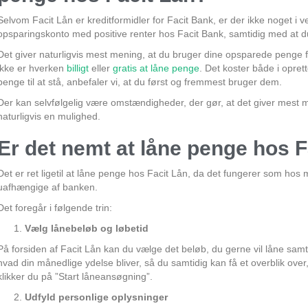
Selvom Facit Lån er kreditformidler for Facit Bank, er der ikke noget i ve
opsparingskonto med positive renter hos Facit Bank, samtidig med at 
Det giver naturligvis mest mening, at du bruger dine opsparede penge f
ikke er hverken
billigt
eller
gratis at låne penge
. Det koster både i opret
penge til at stå, anbefaler vi, at du først og fremmest bruger dem.
Der kan selvfølgelig være omstændigheder, der gør, at det giver mest 
naturligvis en mulighed.
Er det nemt at låne penge hos F
Det er ret ligetil at låne penge hos Facit Lån, da det fungerer som ho
uafhængige af banken.
Det foregår i følgende trin:
Vælg lånebeløb og løbetid
På forsiden af Facit Lån kan du vælge det beløb, du gerne vil låne samt 
hvad din månedlige ydelse bliver, så du samtidig kan få et overblik over,
klikker du på ”Start låneansøgning”.
Udfyld personlige oplysninger