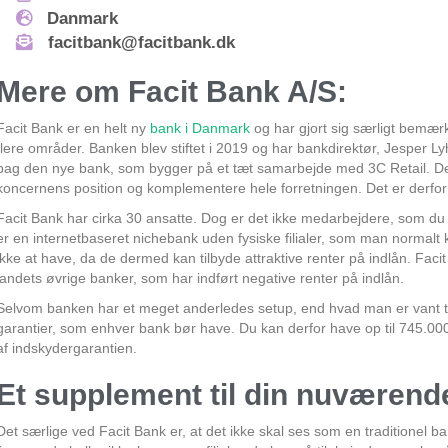
Danmark
facitbank@facitbank.dk
Mere om Facit Bank A/S:
Facit Bank er en helt ny
bank i Danmark
og har gjort sig særligt bemærk
flere områder. Banken blev stiftet i 2019 og har bankdirektør, Jesper Ly
bag den nye bank, som bygger på et tæt samarbejde med 3C Retail. De
koncernens position og komplementere hele forretningen. Det er derfor p
Facit Bank har cirka 30 ansatte. Dog er det ikke medarbejdere, som du 
er en internetbaseret nichebank uden fysiske filialer, som man normalt 
ikke at have, da de dermed kan tilbyde attraktive renter på indlån. Faci
landets øvrige banker, som har indført negative renter på indlån.
Selvom banken har et meget anderledes setup, end hvad man er vant ti
garantier, som enhver bank bør have. Du kan derfor have op til 745.0
af indskydergarantien.
Et supplement til din nuværend
Det særlige ved Facit Bank er, at det ikke skal ses som en traditionel ba