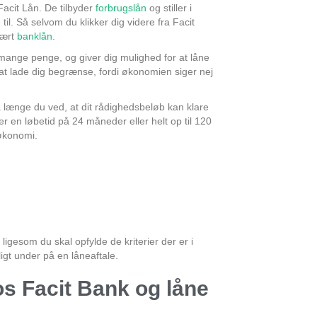
acit Lån. De tilbyder
forbrugslån
og stiller i
l. Så selvom du klikker dig videre fra Facit
lært
banklån
.
 mange penge, og giver dig mulighed for at låne
at lade dig begrænse, fordi økonomien siger nej
 længe du ved, at dit rådighedsbeløb kan klare
en løbetid på 24 måneder eller helt op til 120
 økonomi.
igesom du skal opfylde de kriterier der er i
igt under på en låneaftale.
s Facit Bank og låne