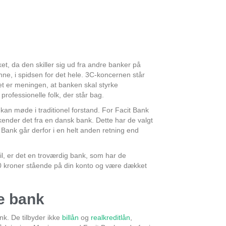
et, da den skiller sig ud fra andre banker på
hne, i spidsen for det hele. 3C-koncernen står
t er meningen, at banken skal styrke
rofessionelle folk, der står bag.
kan møde i traditionel forstand. For Facit Bank
kender det fra en dansk bank. Dette har de valgt
t Bank går derfor i en helt anden retning end
l, er det en troværdig bank, som har de
00 kroner stående på din konto og være dækket
e bank
nk. De tilbyder ikke
billån
og
realkreditlån
,