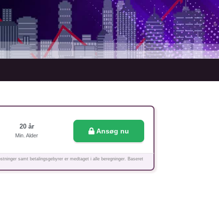
20 år
Ansøg nu
Min. Alder
stninger samt betalingsgebyrer er medtaget i alle beregninger. Baseret