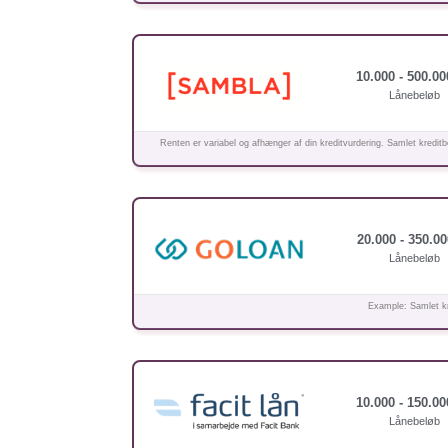
10.000 - 500.00
Lånebeløb
Renten er variabel og afhænger af din kreditvurdering. Samlet kreditb
20.000 - 350.00
Lånebeløb
Example: Samlet kr
10.000 - 150.00
Lånebeløb