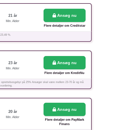
Ansøg nu
21 år
Min. Alder
Flere detaljer om Creditstar
 23,49 %.
Ansøg nu
23 år
Min. Alder
Flere detaljer om KreditNu
nkl. oprettelsesgebyr på 25% Ansøger skal være mellem 23-70 år og må
svurdering.
Ansøg nu
20 år
Min. Alder
Flere detaljer om PayMark
Finans