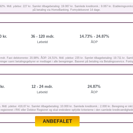
92%. Mdl. ydelse: 227 kr. Samlet tilbagebetaling: 19.067 kr. Samlede kreditomk.: 9.067 kr. Etableringsomko
på betaling via HomeBanking. Fortrydelsesret 14 dage.
0 kr.
36 - 120 mdr.
14.73% - 24.87%
Løbetid
ÅOP
 mdr. Fast debitorrente: 20,98%. ÅOP: 24,51%. Mdl. ydelse: 235 kr. Samlet tilbagebetaling: 19.711 kr. Saml
inger samt betalingsgebyrer er medtaget i alle beregninger. Baseret på betaling via Betalingsservice. Fortr
kr.
12 - 24 mdr.
24.87%
Løbetid
ÅOP
. Mdl. ydelse: 416,67 kr. Samlet tilbagebetaling: 10.000 kr. Samlede kreditomk.: 2.000 kr. Beregning er i
registreret i RKI eller Debitor Registret og skal endvidere opfylde kriterierne i den samlede kreditværdighed