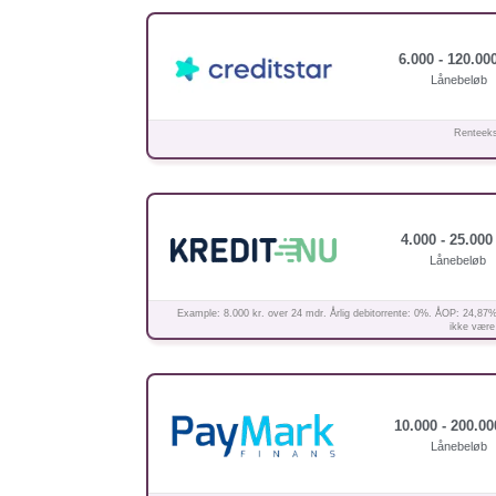
6.000 - 120.000
Lånebeløb
Renteeks
4.000 - 25.000 
Lånebeløb
Example: 8.000 kr. over 24 mdr. Årlig debitorrente: 0%. ÅOP: 24,87%
ikke være 
10.000 - 200.00
Lånebeløb