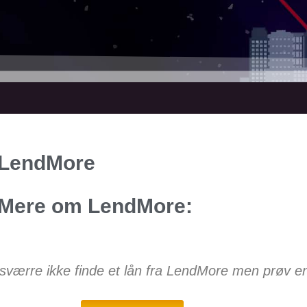
LendMore
Mere om LendMore:
sværre ikke finde et lån fra LendMore men prøv en