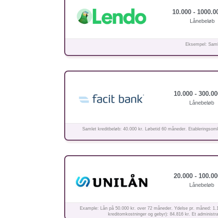
10.000 - 1000.00
Lånebeløb
Eksempel: Samle
10.000 - 300.00
Lånebeløb
Samlet kreditbeløb: 40.000 kr. Løbetid 60 måneder. Etableringsomk
20.000 - 100.00
Lånebeløb
Example: Lån på 50.000 kr. over 72 måneder. Ydelse pr. måned: 1.178 
kreditomkostninger og gebyr): 84.816 kr. Et administrat