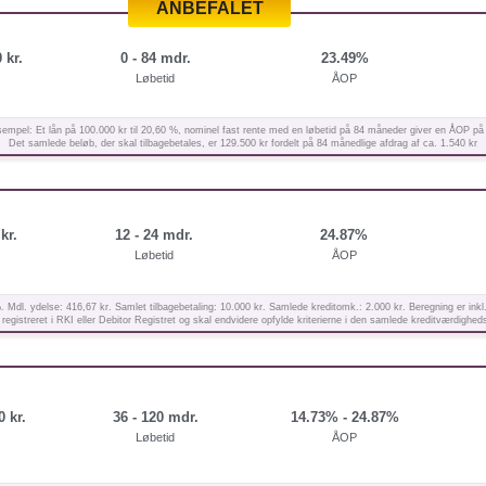
 kr.
0 - 84 mdr.
23.49%
Løbetid
ÅOP
empel: Et lån på 100.000 kr til 20,60 %, nominel fast rente med en løbetid på 84 måneder giver en ÅOP på
Det samlede beløb, der skal tilbagebetales, er 129.500 kr fordelt på 84 månedlige afdrag af ca. 1.540 kr
kr.
12 - 24 mdr.
24.87%
Løbetid
ÅOP
. Mdl. ydelse: 416,67 kr. Samlet tilbagebetaling: 10.000 kr. Samlede kreditomk.: 2.000 kr. Beregning er i
registreret i RKI eller Debitor Registret og skal endvidere opfylde kriterierne i den samlede kreditværdighed
0 kr.
36 - 120 mdr.
14.73% - 24.87%
Løbetid
ÅOP