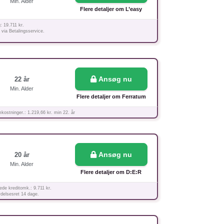
Min. Alder
Flere detaljer om L’easy
: 19.711 kr.
 via Betalingsservice.
Ansøg nu
22 år
Min. Alder
Flere detaljer om Ferratum
ostninger.: 1.219,66 kr. min 22. år
Ansøg nu
20 år
Min. Alder
Flere detaljer om D:E:R
ede kreditomk.: 9.711 kr.
ydelsesret 14 dage.