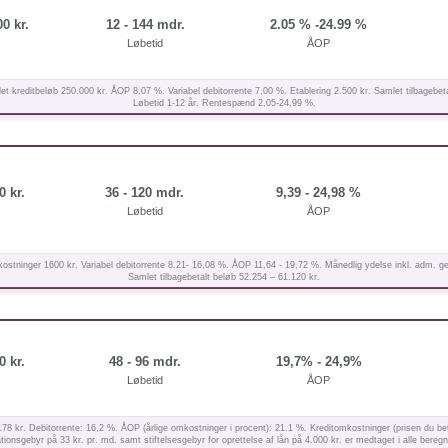
0 kr.
12 - 144 mdr.
2.05 % -24.99 %
Løbetid
ÅOP
t kreditbeløb 250.000 kr. ÅOP 8,07 %. Variabel debitorrente 7,00 %. Etablering 2.500 kr. Samlet tilbagebeta
Løbetid 1-12 år. Rentespænd 2,05-24,99 %.
0 kr.
36 - 120 mdr.
9,39 - 24,98 %
Løbetid
ÅOP
ostninger 1600 kr. Variabel debitorrente 8.21- 16,08 %. ÅOP 11,64 - 19,72 %. Månedlig ydelse inkl. adm. 
Samlet tilbagebetalt beløb 52.254 – 61.120 kr.
0 kr.
48 - 96 mdr.
19,7% - 24,9%
Løbetid
ÅOP
kr. Debitorrente: 16,2 %. ÅOP (årlige omkostninger i procent): 21.1 %. Kreditomkostninger (prisen du betaler 
ionsgebyr på 33 kr. pr. md. samt stiftelsesgebyr for oprettelse af lån på 4.000 kr. er medtaget i alle beregn