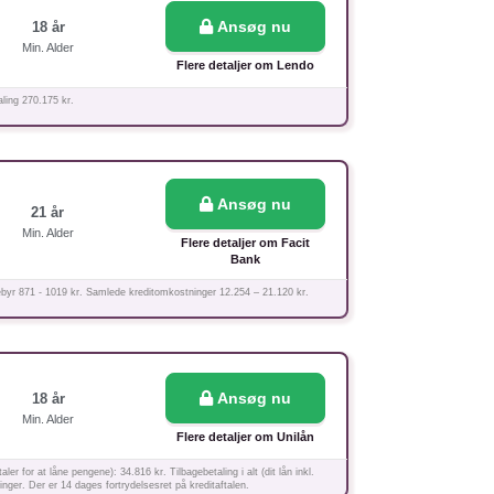
Ansøg nu
18 år
Min. Alder
Flere detaljer om Lendo
ling 270.175 kr.
Ansøg nu
21 år
Min. Alder
Flere detaljer om Facit
Bank
gebyr 871 - 1019 kr. Samlede kreditomkostninger 12.254 – 21.120 kr.
Ansøg nu
18 år
Min. Alder
Flere detaljer om Unilån
for at låne pengene): 34.816 kr. Tilbagebetaling i alt (dit lån inkl.
inger. Der er 14 dages fortrydelsesret på kreditaftalen.