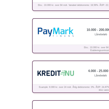
Eks.: 10.000 kr. over 84 mdr. Variabel debitorrente: 19,56%. ÅOP: 22,
10.000 - 200.00
Lånebeløb
Eks.: 10.000 kr. over 84
Etableringsomkostn
4.000 - 25.000 
Lånebeløb
Example: 8.000 kr. over 24 mdr. Årlig debitorrente: 0%. ÅOP: 24,87%
ikke være 