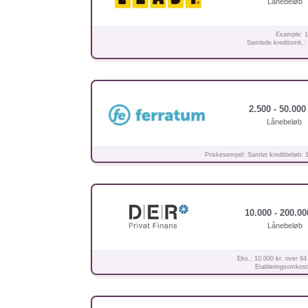
Lånebeløb
Example: 10
Samlede kreditomk.: 9
2.500 - 50.000 
Lånebeløb
Priskesempel: Samlet kreditbeløb: 
10.000 - 200.00
Lånebeløb
Eks.: 10.000 kr. over 84
Etableringsomkostn