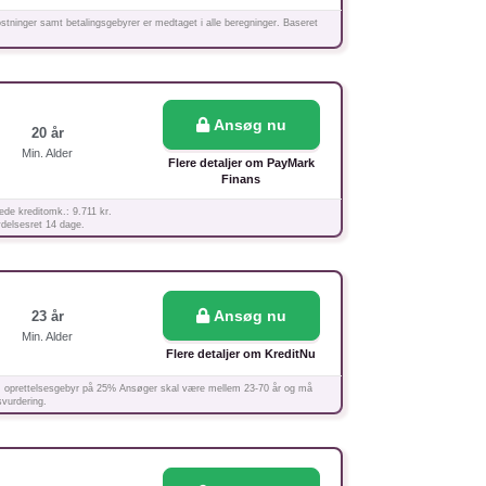
stninger samt betalingsgebyrer er medtaget i alle beregninger. Baseret
Ansøg nu
20 år
Min. Alder
Flere detaljer om PayMark
Finans
ede kreditomk.: 9.711 kr.
ydelsesret 14 dage.
Ansøg nu
23 år
Min. Alder
Flere detaljer om KreditNu
nkl. oprettelsesgebyr på 25% Ansøger skal være mellem 23-70 år og må
svurdering.