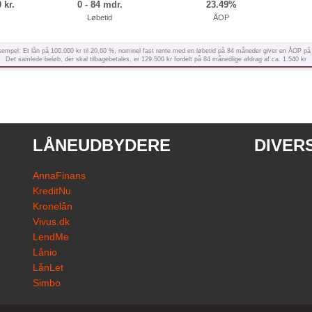
 kr.
0 - 84 mdr.
23.49%
Løbetid
ÅOP
empel: Et lån på 100.000 kr til 20,60 %, nominel fast rente med en løbetid på 84 måneder giver en ÅOP på
Det samlede beløb, der skal tilbagebetales, er 129.500 kr fordelt på 84 månedlige afdrag af ca. 1.540 kr
LÅNEUDBYDERE
DIVER
AnnaFinans
KreditNu
Kronelån
Vivus.dk
LendMe
Lånio
LånLet
Simbo