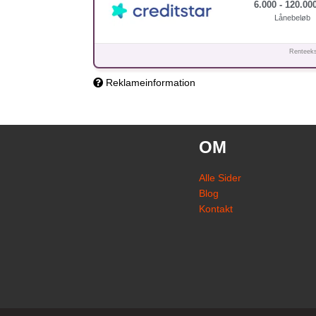
6.000 - 120.000
Lånebeløb
Renteeks
Reklameinformation
OM
Alle Sider
Blog
Kontakt