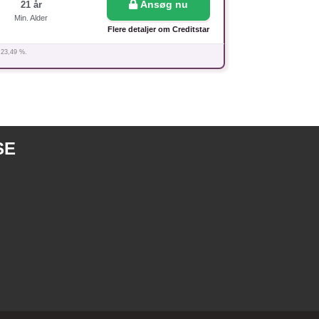
Ansøg nu
21 år
Min. Alder
Flere detaljer om Creditstar
 23,49 %.
SE