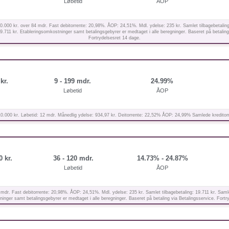
Løbetid
ÅOP
.000 kr. over 84 mdr. Fast debitorrente: 20,98%. ÅOP: 24,51%. Mdl. ydelse: 235 kr. Samlet tilbagebetaling
.711 kr. Etableringsomkostninger samt betalingsgebyrer er medtaget i alle beregninger. Baseret på betaling
Fortrydelsesret 14 dage.
kr.
9 - 199 mdr.
24.99%
Løbetid
ÅOP
10.000 kr. Løbetid: 12 mdr. Månedlig ydelse: 934,97 kr. Deitorrente: 22,52% ÅOP: 24,99% Samlede kreditomk
0 kr.
36 - 120 mdr.
14.73% - 24.87%
Løbetid
ÅOP
 mdr. Fast debitorrente: 20,98%. ÅOP: 24,51%. Mdl. ydelse: 235 kr. Samlet tilbagebetaling: 19.711 kr. Saml
inger samt betalingsgebyrer er medtaget i alle beregninger. Baseret på betaling via Betalingsservice. Fortr