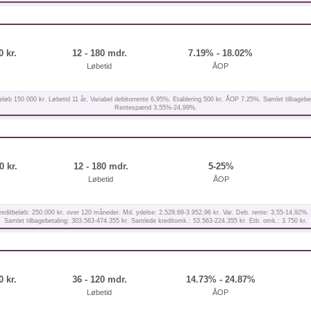
0 kr.
12 - 180 mdr.
7.19% - 18.02%
Løbetid
ÅOP
eløb 150 000 kr. Løbetid 11 år, Variabel debitorrente 6,95%. Etablering 500 kr. ÅOP 7.25%. Samlet tilbagebet
Rentespænd 3,55%-24,99%.
0 kr.
12 - 180 mdr.
5-25%
Løbetid
ÅOP
editbeløb: 250.000 kr. over 120 måneder. Md. ydelse: 2.529,69-3.952,96 kr. Var. Deb. rente: 3,55-14,92%
Samlet tilbagebetaling: 303.563-474.355 kr. Samlede kreditomk.: 53.563-224.355 kr. Etb. omk.: 3.750 kr.
0 kr.
36 - 120 mdr.
14.73% - 24.87%
Løbetid
ÅOP