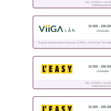
Eks.: 10.000 kr. over 84
Etableringsomkostn
10.000 - 200.00
Lånebeløb
Example: Repræsentativt eksempel: 10.000 kr. over 84 mdr. Fast debit
10.000 - 200.00
Lånebeløb
Eks.: 10.000 kr. over 84
Etableringsomkostn
10.000 - 200.00