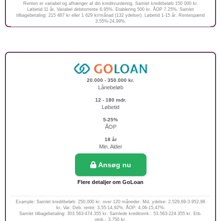
Renten er variabel og afhænger af din kreditvurdering. Samlet kreditbeløb 150 000 kr.
Løbetid 11 år, Variabel debitorrente 6,95%. Etablering 500 kr. ÅOP 7.25%. Samlet
tilbagebetaling: 215 487 kr eller 1 629 kr/månad (132 ydelser). Løbetid 1-15 år. Rentespænd
3,55%-24,99%.
20.000 - 350.000 kr.
Lånebeløb
12 - 180 mdr.
Løbetid
5-25%
ÅOP
18 år
Min. Alder
Ansøg nu
Flere detaljer om GoLoan
Example: Samlet kreditbeløb: 250.000 kr. over 120 måneder. Md. ydelse: 2.529,69-3.952,96
kr. Var. Deb. rente: 3,55-14,92%. ÅOP: 4,06-15,47%.
Samlet tilbagebetaling: 303.563-474.355 kr. Samlede kreditomk.: 53.563-224.355 kr. Etb.
omk.: 3.750 kr.