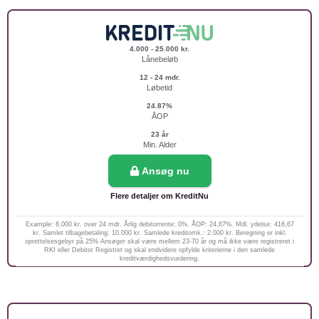
4.000 - 25.000 kr.
Lånebeløb
12 - 24 mdr.
Løbetid
24.87%
ÅOP
23 år
Min. Alder
Ansøg nu
Flere detaljer om KreditNu
Example: 8.000 kr. over 24 mdr. Årlig debitorrente: 0%. ÅOP: 24,87%. Mdl. ydelse: 416,67
kr. Samlet tilbagebetaling: 10.000 kr. Samlede kreditomk.: 2.000 kr. Beregning er inkl.
oprettelsesgebyr på 25% Ansøger skal være mellem 23-70 år og må ikke være registreret i
RKI eller Debitor Registret og skal endvidere opfylde kriterierne i den samlede
kreditværdighedsvurdering.