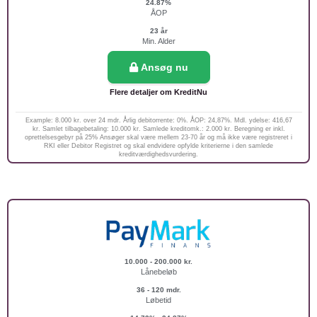
24.87%
ÅOP
23 år
Min. Alder
Ansøg nu
Flere detaljer om KreditNu
Example: 8.000 kr. over 24 mdr. Årlig debitorrente: 0%. ÅOP: 24,87%. Mdl. ydelse: 416,67
kr. Samlet tilbagebetaling: 10.000 kr. Samlede kreditomk.: 2.000 kr. Beregning er inkl.
oprettelsesgebyr på 25% Ansøger skal være mellem 23-70 år og må ikke være registreret i
RKI eller Debitor Registret og skal endvidere opfylde kriterierne i den samlede
kreditværdighedsvurdering.
10.000 - 200.000 kr.
Lånebeløb
36 - 120 mdr.
Løbetid