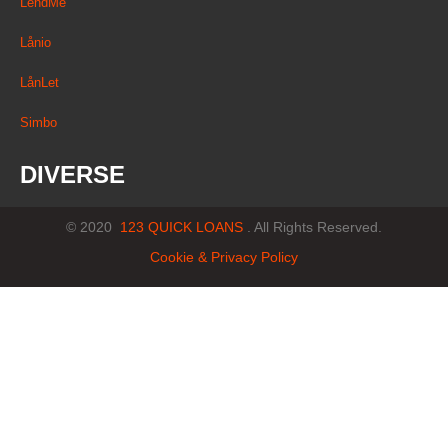
LendMe
Lånio
LånLet
Simbo
DIVERSE
© 2020
123 QUICK LOANS
.
All Rights Reserved.
Cookie & Privacy Policy