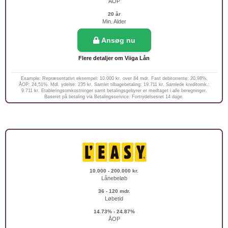
ÅOP
20 år
Min. Alder
Ansøg nu
Flere detaljer om Viiga Lån
Example: Repræsentativt eksempel: 10.000 kr. over 84 mdr. Fast debitorrente: 20,98%.
ÅOP: 24,51%. Mdl. ydelse: 235 kr. Samlet tilbagebetaling: 19.711 kr. Samlede kreditomk.:
9.711 kr. Etableringsomkostninger samt betalingsgebyrer er medtaget i alle beregninger.
Baseret på betaling via Betalingsservice. Fortrydelsesret 14 dage.
10.000 - 200.000 kr.
Lånebeløb
36 - 120 mdr.
Løbetid
14.73% - 24.87%
ÅOP