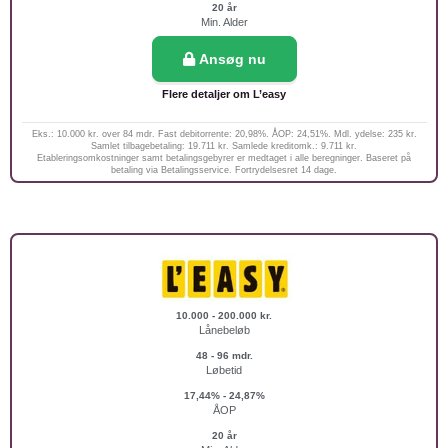
20 år
Min. Alder
Ansøg nu
Flere detaljer om L’easy
Eks.: 10.000 kr. over 84 mdr. Fast debitorrente: 20,98%. ÅOP: 24,51%. Mdl. ydelse: 235 kr.
Samlet tilbagebetaling: 19.711 kr. Samlede kreditomk.: 9.711 kr.
Etableringsomkostninger samt betalingsgebyrer er medtaget i alle beregninger. Baseret på
betaling via Betalingsservice. Fortrydelsesret 14 dage.
10.000 - 200.000 kr.
Lånebeløb
48 - 96 mdr.
Løbetid
17,44% - 24,87%
ÅOP
20 år