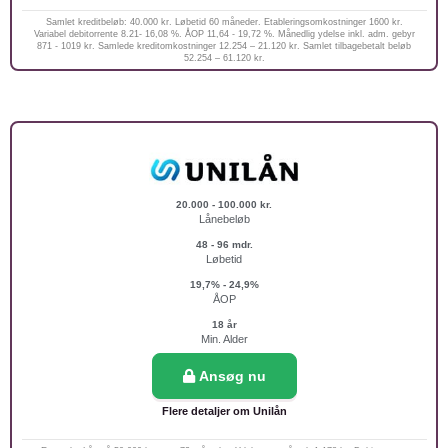
Samlet kreditbeløb: 40.000 kr. Løbetid 60 måneder. Etableringsomkostninger 1600 kr.
Variabel debitorrente 8.21- 16,08 %. ÅOP 11,64 - 19,72 %. Månedlig ydelse inkl. adm. gebyr
871 - 1019 kr. Samlede kreditomkostninger 12.254 – 21.120 kr. Samlet tilbagebetalt beløb
52.254 – 61.120 kr.
20.000 - 100.000 kr.
Lånebeløb
48 - 96 mdr.
Løbetid
19,7% - 24,9%
ÅOP
18 år
Min. Alder
Ansøg nu
Flere detaljer om Unilån