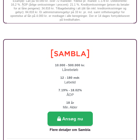
Example: Lån på 50.000 kr. over 72 måneder. Ydelse pr. måned: 1.178 kr. Debitorrente:
16,2 %. ÅOP (årlige omkostninger i procent): 21.1 %. Kreditomkostninger (prisen du betaler
for at låne pengene): 34.816 kr. Tilbagebetaling i alt (dit lån inkl. kreditomkostninger og
gebyr): 84.816 kr. Et administrationsgebyr på 33 kr. pr. md. samt stiftelsesgebyr for
oprettelse af lån på 4.000 kr. er medtaget i alle beregninger. Der er 14 dages fortrydelsesret
på kreditaftalen.
10.000 - 500.000 kr.
Lånebeløb
12 - 180 mdr.
Løbetid
7.19% - 18.02%
ÅOP
18 år
Min. Alder
Ansøg nu
Flere detaljer om Sambla