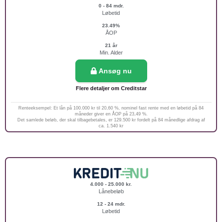
0 - 84 mdr.
Løbetid
23.49%
ÅOP
21 år
Min. Alder
Ansøg nu
Flere detaljer om Creditstar
Renteeksempel: Et lån på 100.000 kr til 20,60 %, nominel fast rente med en løbetid på 84
måneder giver en ÅOP på 23,49 %.
Det samlede beløb, der skal tilbagebetales, er 129.500 kr fordelt på 84 månedlige afdrag af
ca. 1.540 kr
4.000 - 25.000 kr.
Lånebeløb
12 - 24 mdr.
Løbetid