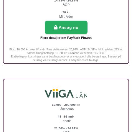
14.73% - 24.87%
ÅOP
20 år
Min. Alder
Ansøg nu
Flere detaljer om PayMark Finans
Eks.: 10.000 kr. over 84 mdr. Fast debitorrente: 20,98%. ÅOP: 24,51%. Mdl. ydelse: 235 kr.
Samlet tilbagebetaling: 19.711 kr. Samlede kreditomk.: 9.711 kr.
Etableringsomkostninger samt betalingsgebyrer er medtaget i alle beregninger. Baseret på
betaling via Betalingsservice. Fortrydelsesret 14 dage.
10.000 - 200.000 kr.
Lånebeløb
48 - 96 mdr.
Løbetid
21.56% - 24.87%